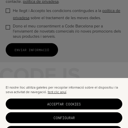
contacte.
política de privadesa
.
He llegit i Accepto les condicions contingudes a la
política de
privadesa
sobre el tractament de les meves dades.
Dono el meu consentiment a Code Barcelona per a
l'enviament de novetats comercials i/o noves promocions dels
seus productes i serveis.
CODE IS
A TRUSTED
El nostre lloc utilitza galetes per recopilar informació sobre el dispositiu i la
seva activitat de navegació.
fent clic aquí
.
DIGITA
ACCEPTAR COOKIES
PARTNE
CONFIGURAR