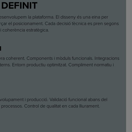
DEFINIT
desenvolupem la plataforma. El disseny és una eina per
rçar el posicionament. Cada decisió tècnica es pren segons
t i coherència estratègica.
M
era coherent. Components i mòduls funcionals. Integracions
erns. Entorn productiu optimitzat. Compliment normatiu i
volupament i producció. Validació funcional abans del
i processos. Control de qualitat en cada lliurament.