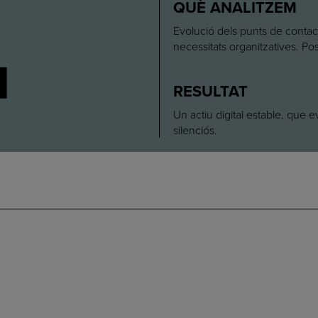
4
QUÈ ANALITZEM
Evolució dels punts de contac
necessitats organitzatives. Po
RESULTAT
Un actiu digital estable, que e
silenciós.