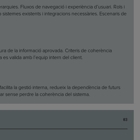
erarquies. Fluxos de navegació i experiència d’usuari. Rols i
 sistemes existents i integracions necessàries. Escenaris de
tura de la informació aprovada. Criteris de coherència
ra es valida amb l’equip intern del client.
acilita la gestió interna, redueix la dependència de futurs
ar sense perdre la coherència del sistema.
0
3