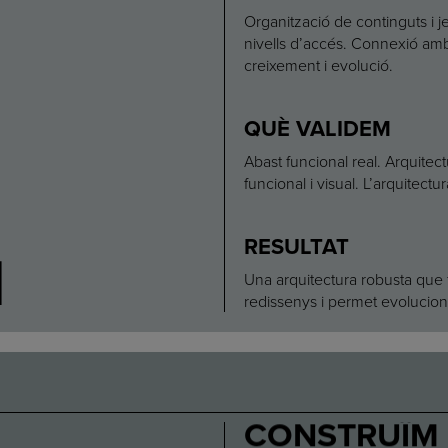
2
Organització de continguts i j
nivells d’accés. Connexió amb
creixement i evolució.
QUÈ VALIDEM
Abast funcional real. Arquitec
funcional i visual. L’arquitectu
RESULTAT
Una arquitectura robusta que f
redissenys i permet evolucion
CONSTRUÏM