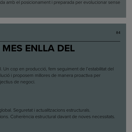
ada amb el posicionament i preparada per evolucionar sense
0
4
 MÉS ENLLÀ DEL
al. Un cop en producció, fem seguiment de l’estabilitat del
olució i proposem millores de manera proactiva per
jectius de negoci.
global. Seguretat i actualitzacions estructurals.
ons. Coherència estructural davant de noves necessitats.