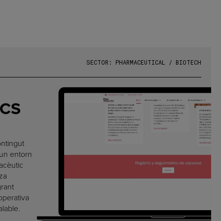
S
E
C
T
O
R
:
P
H
A
R
M
A
C
E
U
T
I
C
A
L
/
B
I
O
T
E
C
H
ICS
ontingut
 un entorn
macèutic
tza
grant
operativa
lable.