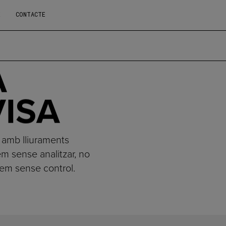
E
CONTACTE
A
VISA
 amb lliuraments
m sense analitzar, no
cem sense control.