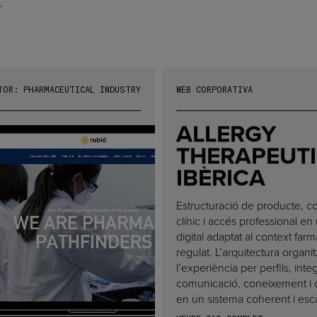
.
T
O
R
:
P
H
A
R
M
A
C
E
U
T
I
C
A
L
I
N
D
U
S
T
R
Y
WEB CORPORATIVA
ALLERGY
THERAPEUT
IBÈRICA
Estructuració de producte, c
clínic i accés professional en
digital adaptat al context far
regulat. L’arquitectura organi
l’experiència per perfils, inte
comunicació, coneixement i 
en un sistema coherent i esca