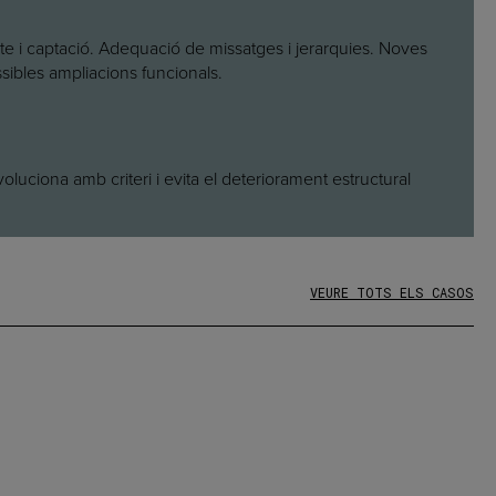
te i captació. Adequació de missatges i jerarquies. Noves
ssibles ampliacions funcionals.
voluciona amb criteri i evita el deteriorament estructural
VEURE TOTS ELS CASOS