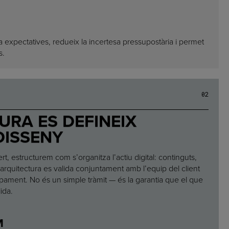
 expectatives, redueix la incertesa pressupostària i permet
s.
0
2
URA ES DEFINEIX
DISSENY
t, estructurem com s’organitza l’actiu digital: continguts,
L’arquitectura es valida conjuntament amb l’equip del client
ament. No és un simple tràmit — és la garantia que el que
ida.
M