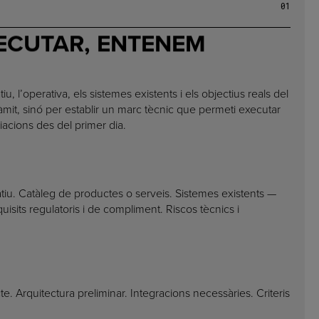
01
ECUTAR, ENTENEM
u, l’operativa, els sistemes existents i els objectius reals del
àmit, sinó per establir un marc tècnic que permeti executar
iacions des del primer dia.
atiu. Catàleg de productes o serveis. Sistemes existents —
isits regulatoris i de compliment. Riscos tècnics i
te. Arquitectura preliminar. Integracions necessàries. Criteris