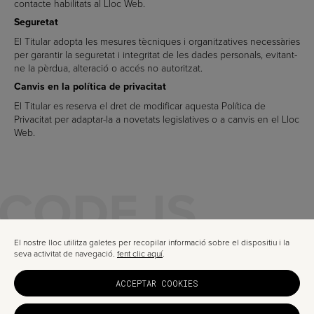
contacte habilitats al Lloc Web.
Seguretat
El Titular adopta les mesures tècniques i organitzatives necessàries
per garantir la seguretat i integritat de les dades personals, evitant-
ne la pèrdua, alteració o accés no autoritzat.
Canvis en la política de privacitat
El Titular es reserva el dret de modificar aquesta Política de
Privacitat per adaptar-la a novetats legislatives o a canvis en el Lloc
Web.
CODE IS
A TRUSTED
El nostre lloc utilitza galetes per recopilar informació sobre el dispositiu i la
seva activitat de navegació.
fent clic aquí
.
DIGITA
ACCEPTAR COOKIES