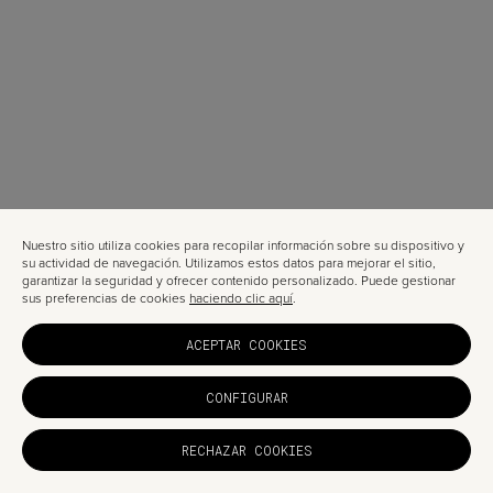
Nuestro sitio utiliza cookies para recopilar información sobre su dispositivo y
su actividad de navegación. Utilizamos estos datos para mejorar el sitio,
garantizar la seguridad y ofrecer contenido personalizado. Puede gestionar
sus preferencias de cookies
haciendo clic aquí
.
ACEPTAR COOKIES
CONFIGURAR
RECHAZAR COOKIES