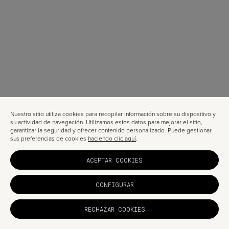
Nuestro sitio utiliza cookies para recopilar información sobre su dispositivo y
su actividad de navegación. Utilizamos estos datos para mejorar el sitio,
garantizar la seguridad y ofrecer contenido personalizado. Puede gestionar
sus preferencias de cookies
haciendo clic aquí
.
ACEPTAR COOKIES
CONFIGURAR
RECHAZAR COOKIES