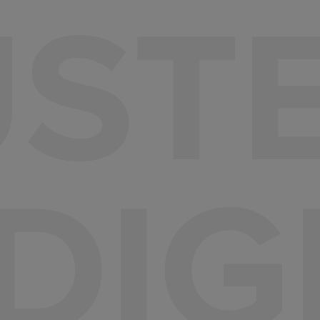
UST
DIG