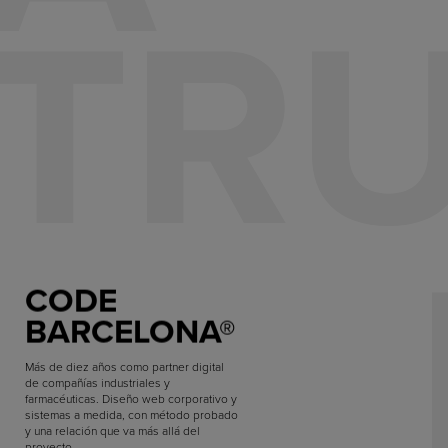
TR
CODE
BARCELONA®
Más de diez años como partner digital
de compañías industriales y
farmacéuticas. Diseño web corporativo y
sistemas a medida, con método probado
y una relación que va más allá del
proyecto.