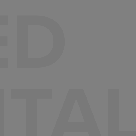
ED
ITA