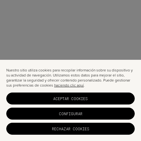
Nuestro sitio utiliza cookies para recopilar información sobre su dispositivo y
su actividad de navegación. Utilizamos estos datos para mejorar el sitio,
garantizar la seguridad y ofrecer contenido personalizado. Puede gestionar
sus preferencias de cookies
haciendo clic aquí
.
ACEPTAR COOKIES
CONFIGURAR
RECHAZAR COOKIES